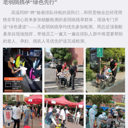
老弱病残孕
“绿色先行”
高温同样
“烤”验着排队待检的居民们，和而贵物业总经理周
艳非常担心前来参加核酸检测的老弱病残孕群体，现场专门开
设“绿色通道”——凡老弱病残孕均优先参加检测。周总还顶着酷
暑亲自现场指挥，带领员工一遍又一遍在排队人群中将需要帮助
的老人、孕妇、残疾人等优先护送完成检测。