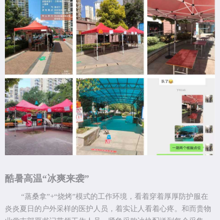
酷暑高温
“冰爽来袭”
“蒸桑拿”
+
“烧烤”模式的工作环境，看着穿着厚厚防护服在
炎炎夏日的户外采样的医护人员，着实让人看着心疼。和而贵物