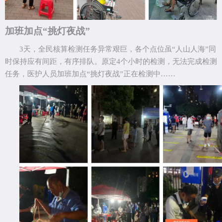
加班加点
“挑灯夜战”
3
天，全民核算检测任务异常艰巨，各个点位虽“人山人海”同
时保持应有间距，有序排队。原定
4
个小时的检测，无法完成检测
任务，医护人员加班加点“挑灯夜战”正在检测中
……